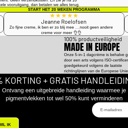
nt. Geen verzendkosten. En zie je na 10
le vooruitgang, dan betalen we alles terug.
START HET 20 WEKEN PROGRAMMA
Jeanne Roelofsen
Zo fijne creme, ik ben er zo blij mee ....nooit geen andere
creme voor meer 👌👌
100% productveiligheid
MADE IN EUROPE
Onze 5-in-1 dagcrème is behalve g
door een arts volgens ISO-certifice
goedgekeurd volgens de laatste
richtinglijnen van de Europese Unie
% KORTING + GRATIS HANDLEIDI
Ontvang een uitgebreide handleiding waarmee je
pigmentvlekken tot wel 50% kunt verminderen
WIL IK