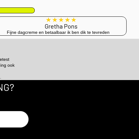
Gretha Pons
Fijne dagcreme en betaalbaar ik ben dik te tevreden
etest
ring ook
.
NG?