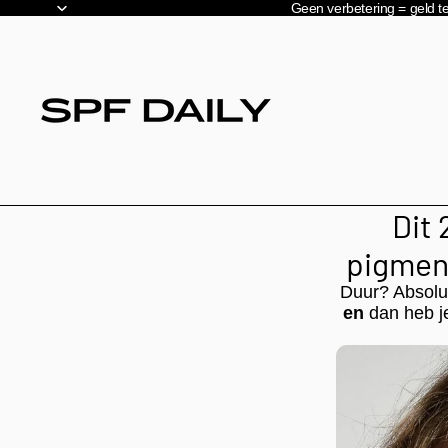
Geen verbetering = geld t
Dit
pigment
Duur? Absol
en
dan heb j