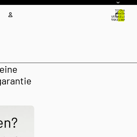
TOTAAL
AANTAL
ARTIKELEN IN
WINKELWAGEN:
0
Account
ANDERE INLOGOPTIES
Bestellingen
Profiel
eine
garantie