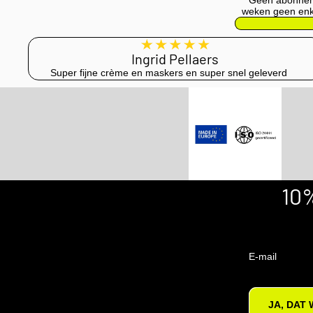
Geen abonneme
weken geen enke
Ingrid Pellaers
Super fijne crème en maskers en super snel geleverd
10
E-mail
JA, DAT 