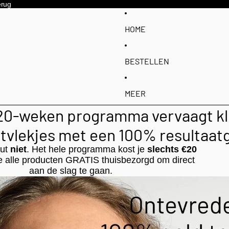
erug
HOME
BESTELLEN
MEER
 20-weken programma vervaagt kl
vlekjes met een 100% resultaat
uut
niet
. Het hele programma kost je
slechts €20
e alle producten GRATIS thuisbezorgd om direct
aan de slag te gaan.