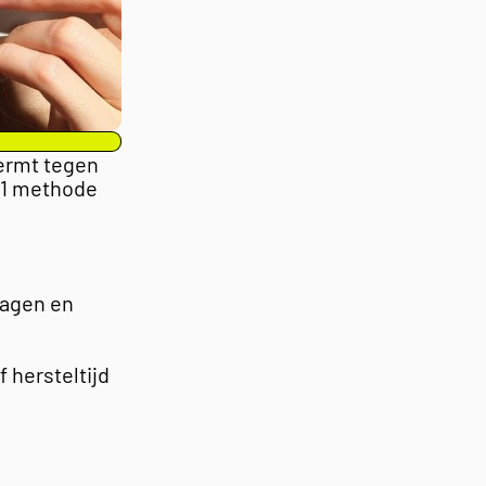
ermt tegen
 1 methode
vagen en
 hersteltijd